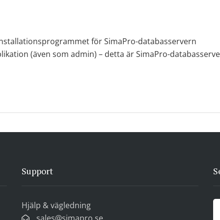
nstallationsprogrammet för SimaPro-databasservern
pplikation (även som admin) – detta är SimaPro-databasserve
Support
S
Hjälp & vägledning
sales@simapro.se