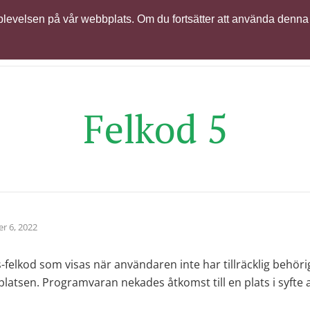
 upplevelsen på vår webbplats. Om du fortsätter att använda denna
odukter & licenser
Support
Learning
Globalt partner
Felkod 5
r 6, 2022
felkod som visas när användaren inte har tillräcklig behör
platsen. Programvaran nekades åtkomst till en plats i syfte a