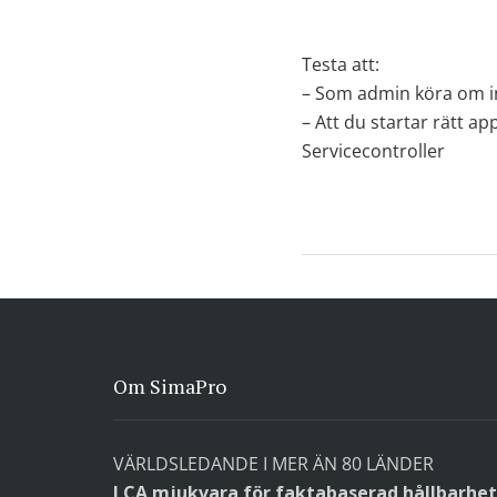
Testa att:
– Som admin köra om i
– Att du startar rätt a
Servicecontroller
Om SimaPro
VÄRLDSLEDANDE I MER ÄN 80 LÄNDER
LCA mjukvara för faktabaserad hållbarhet