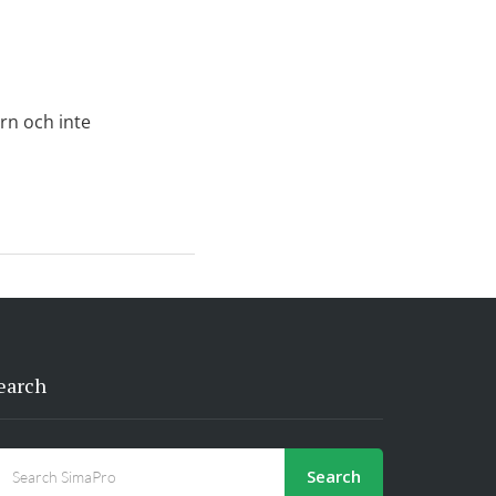
rn och inte
earch
Search