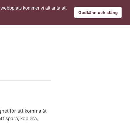
 webbplats kommer vi att anta att
nätverk
SimaPro användare
Kontakta oss
Godkänn och stäng
ighet för att komma åt
tt spara, kopiera,