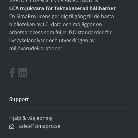
VÄRLDSLEDANDE I MER ÄN 80 LÄNDER
LCA mjukvara för faktabaserad hållbarhet
En SimaPro licens ger dig tillgång till de bästa
biblioteken av LCI-data och möjliggör en
arbetsprocess som följer ISO standarder för
livscykelanalyser och utvecklingen av
miljövarudeklarationer.
Support
Hjälp & vägledning
sales@simapro.se