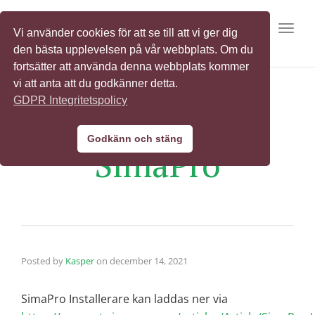
Toggl
Vi använder cookies för att se till att vi ger dig
den bästa upplevelsen på vår webbplats. Om du
fortsätter att använda denna webbplats kommer
vi att anta att du godkänner detta.
GDPR Integritetspolicy
Installera
Godkänn och stäng
SimaPro
Posted by
Kasper
on
december 14, 2021
SimaPro Installerare kan laddas ner via