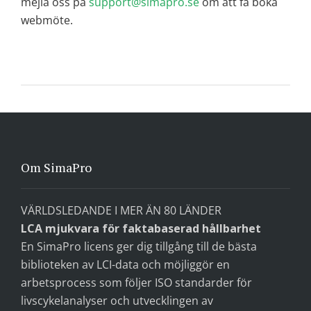
mejla oss på
support@simapro.se
om att få boka
webmöte.
Om SimaPro
VÄRLDSLEDANDE I MER ÄN 80 LÄNDER
LCA mjukvara för faktabaserad hållbarhet
En SimaPro licens ger dig tillgång till de bästa
biblioteken av LCI-data och möjliggör en
arbetsprocess som följer ISO standarder för
livscykelanalyser och utvecklingen av