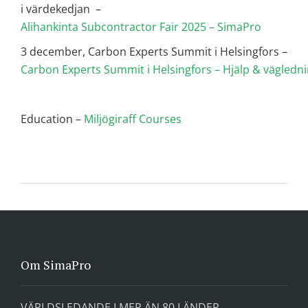
i värdekedjan –
Alihankinta Subcontractor Fair 2025 – SimaPro
3 december, Carbon Experts Summit i Helsingfors –
Carbon Experts Summit i Helsingfors – Hjälp & vägledn
Education –
Miljögiraff Courses
Om SimaPro
VÄRLDSLEDANDE I MER ÄN 80 LÄNDER