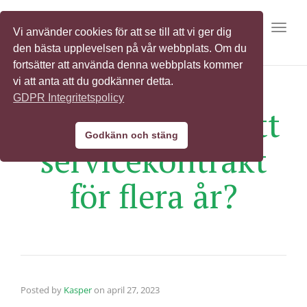
Toggl
Vi använder cookies för att se till att vi ger dig
den bästa upplevelsen på vår webbplats. Om du
fortsätter att använda denna webbplats kommer
vi att anta att du godkänner detta.
GDPR Integritetspolicy
Kan jag skaffa ett
Godkänn och stäng
servicekontrakt
för flera år?
Posted by
Kasper
on
april 27, 2023