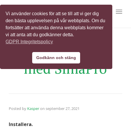
Toggl
Vi använder cookies för att se till att vi ger dig
den bästa upplevelsen på vår webbplats. Om du
fortsätter att använda denna webbplats kommer
vi att anta att du godkänner detta.
GDPR Integritetspolicy
Komma igång
Godkänn och stäng
med SimaPro
Posted by
Kasper
on
september 27, 2021
Installera.