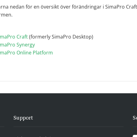
rna nedan för en översikt över förändringar i SimaPro Craft
ormen.
imaPro Craft
(formerly SimaPro Desktop)
SimaPro Synergy
imaPro Online Platform
Support
S