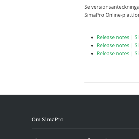
Se versionsanteckninga
SimaPro Online-plattf
Release notes | S
Release notes | 
Release notes | S
Om SimaPro