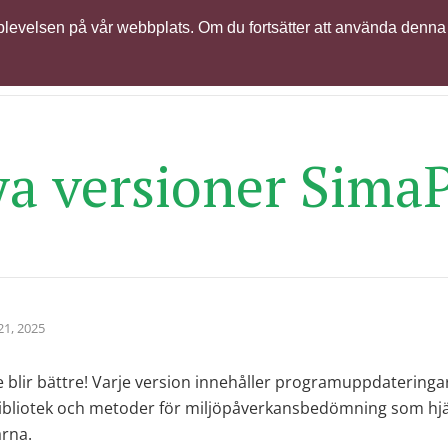
 upplevelsen på vår webbplats. Om du fortsätter att använda denna
odukter & licenser
Support
Learning
Globalt partner
a versioner Sima
21, 2025
blir bättre! Varje version innehåller programuppdateringar,
bliotek och metoder för miljöpåverkansbedömning som hjäl
rna.