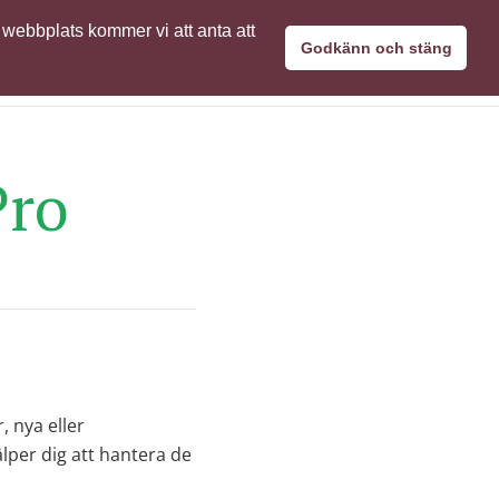
 webbplats kommer vi att anta att
nätverk
SimaPro användare
Kontakta oss
Godkänn och stäng
Pro
 nya eller
per dig att hantera de