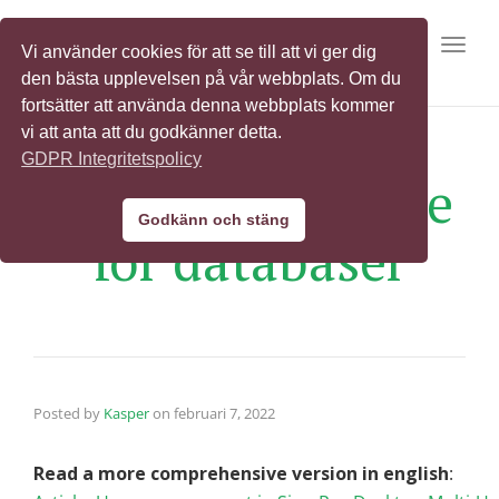
Toggl
Vi använder cookies för att se till att vi ger dig
den bästa upplevelsen på vår webbplats. Om du
fortsätter att använda denna webbplats kommer
vi att anta att du godkänner detta.
GDPR Integritetspolicy
Skapa användare
Godkänn och stäng
för databaser
Posted by
Kasper
on
februari 7, 2022
Read a more comprehensive version in english
: