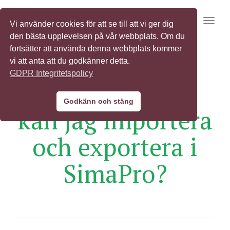
Toggl
Vi använder cookies för att se till att vi ger dig
den bästa upplevelsen på vår webbplats. Om du
fortsätter att använda denna webbplats kommer
vi att anta att du godkänner detta.
GDPR Integritetspolicy
Vilka filformat
Godkänn och stäng
kan jag importera
och exportera i
SimaPro?