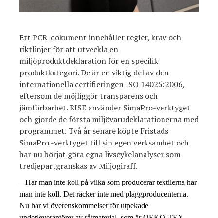
Ett PCR-dokument innehåller regler, krav och
riktlinjer för att utveckla en
miljöproduktdeklaration för en specifik
produktkategori. De är en viktig del av den
internationella certifieringen ISO 14025:2006,
eftersom de möjliggör transparens och
jämförbarhet. RISE använder SimaPro-verktyget
och gjorde de första miljövarudeklarationerna med
programmet. Två år senare köpte Fristads
SimaPro -verktyget till sin egen verksamhet och
har nu börjat göra egna livscykelanalyser som
tredjepartgranskas av Miljögiraff.
– Har man inte koll på vilka som producerar textilerna har
man inte koll. Det räcker inte med plaggproducenterna.
Nu har vi överenskommelser för utpekade
underleverantörer av råtmaterial, som är OEKO-TEX -