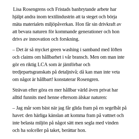
Lisa Rosengrens och Fristads banbrytande arbete har
hjälpt andra inom te
xtilindustrin att ta steget och börja
mäta materialets miljöpåverkan. Hon får sin drivkraft av
att bevara naturen för kommande generationer och hon
drivs av innovation och forskning.
– Det är så mycket green washing i samband med löften
och claims om hållbarhet i vår bransch. Men om man inte
gör en riktig LCA som är jämförbar och
tredjepartsgranskats på detaljnivå; då kan man inte veta
om något är hållbart! konstaterar Rosengren.
Strävan efter göra en mer hållbar värld även privat har
alltid funnits med henne eftersom älskar naturen:
– Jag mår som bäst när jag får glida fram på en segelbåt på
havet: den härliga känslan att komma fram på vattnet och
inte belasta miljön på något sätt men segla med vinden
och ha solceller på taket, berättar hon.