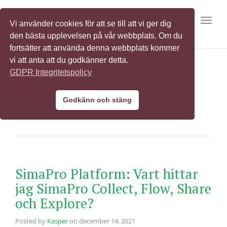
Toggl
Vi använder cookies för att se till att vi ger dig
den bästa upplevelsen på vår webbplats. Om du
fortsätter att använda denna webbplats kommer
vi att anta att du godkänner detta.
GDPR Integritetspolicy
Explore
Godkänn och stäng
SimaPro Platform: Vart hittar
jag SimaPro Collect, Flow, Share
och Explore?
Posted by
Kasper
on
december 14, 2021