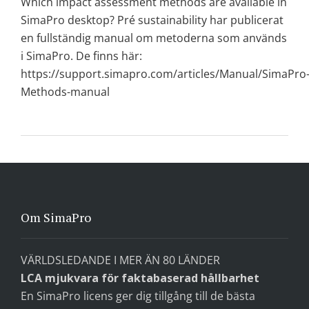
Which impact assessment methods are available in
SimaPro desktop? Pré sustainability har publicerat
en fullständig manual om metoderna som används
i SimaPro. De finns här:
https://support.simapro.com/articles/Manual/SimaPro
Methods-manual
Om SimaPro
VÄRLDSLEDANDE I MER ÄN 80 LÄNDER
LCA mjukvara för faktabaserad hållbarhet
En SimaPro licens ger dig tillgång till de bästa