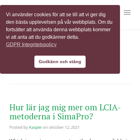
Toggl
Vi använder cookies för att se till att vi ger dig
den bästa upplevelsen på vår webbplats. Om du
fortsätter att använda denna webbplats kommer
vi att anta att du godkänner detta.
GDPR Integritetspolicy
LCIA
Godkänn och stäng
Hur lär jag mig mer om LCIA-
metoderna i SimaPro?
Posted by
Kasper
on
oktober 12, 2021